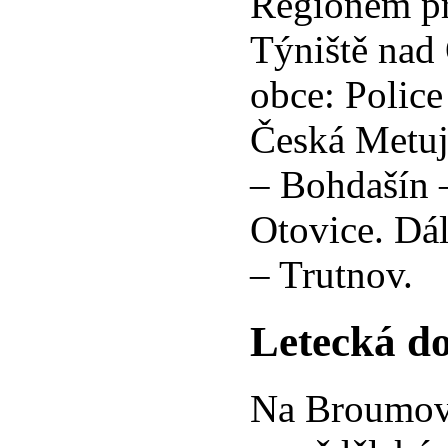
Regionem pr
Týniště nad 
obce: Police
Česká Metuj
– Bohdašín 
Otovice. Dál
– Trutnov.
Letecká d
Na Broumovs