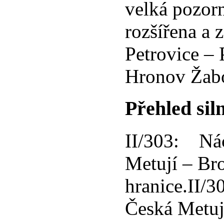
velká pozor
rozšířena a 
Petrovice – 
Hronov Žabo
Přehled siln
II/303: Nác
Metují – Br
hranice.II/
Česká Metuje