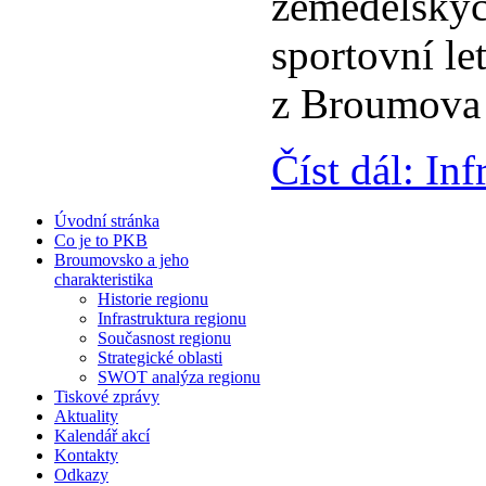
zemědělských
sportovní let
z Broumova 
Číst dál: In
Úvodní stránka
Co je to PKB
Broumovsko a jeho
charakteristika
Historie regionu
Infrastruktura regionu
Současnost regionu
Strategické oblasti
SWOT analýza regionu
Tiskové zprávy
Aktuality
Kalendář akcí
Kontakty
Odkazy