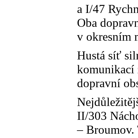
a I/47 Rych
Oba dopravní
v okresním 
Hustá síť sil
komunikací 
dopravní obs
Nejdůležitěj
II/303 Nách
– Broumov. 