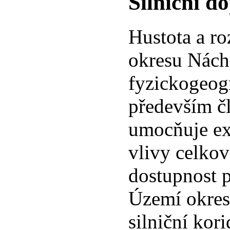
Silniční d
Hustota a r
okresu Nách
fyzickogeog
především čl
umocňuje exi
vlivy celkov
dostupnost p
Území okres
silniční kor