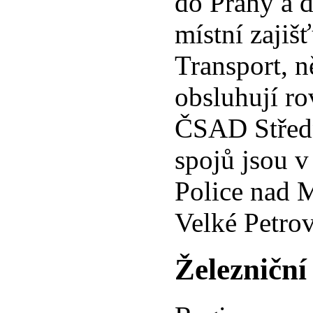
do Prahy a 
místní zajišť
Transport, 
obsluhují r
ČSAD Středn
spojů jsou 
Police nad 
Velké Petrov
Železniční