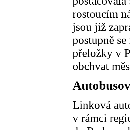
postačovala
rostoucím n
jsou již zap
postupně se r
přeložky v P
obchvat měs
Autobusov
Linková aut
v rámci regi