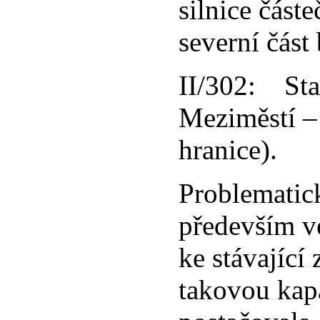
silnice částe
severní čás
II/302: Star
Meziměstí –
hranice).
Problematick
především v
ke stávající
takovou kap